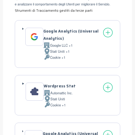
e analizzare il comportamento degli Utenti per migliorare il Servizio.
Strumenti di Tracciamento gestiti da terze parti
Google Analytics (Universal
Analytics)
Google LLC +1
Azienda:
Stati Uniti +1
Luogo
Cookie +1
del
Dati
trattamento:
Personali
trattati:
Wordpress Stat
Automattic Inc.
Azienda:
Stati Uniti
Luogo
Cookie +1
del
Dati
trattamento:
Personali
trattati:
Google Analytics (Universal