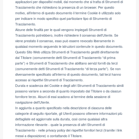
applicazioni per dispositivi mobili, dal momento che si tratta di Strumenti di
Tracciamento che richiedono la presenza di un browser. Per questo
motivo, all’interno di questo documento il termine Cookie è utilizzato solo
per indicare in modo specifico quel particolare tipo di Strumento di
Tracciamento.
Alcune delle finalità per le quali vengono impiegati Strumenti di
Tracciamento potrebbero, inoltre richiedere il consenso dell’Utente. Se
viene prestato il consenso, esso può essere revocato liberamente in
qualsiasi momento seguendo le istruzioni contenute in questo documento.
Questo Sito Web utilizza Strumenti di Tracciamento gestiti direttamente
dal Titolare (comunemente detti Strumenti di Tracciamento “di prima
parte”) e Strumenti di Tracciamento che abilitano servizi forniti da terzi
(comunemente detti Strumenti di Tracciamento “di terza parte”). Se non
diversamente specificato all’interno di questo documento, tali terzi hanno
accesso ai rispettivi Strumenti di Tracciamento.
Durata e scadenza dei Cookie e degli altri Strumenti di Tracciamento simili
possono variare a seconda di quanto impostato dal Titolare o da ciascun
fornitore terzo. Alcuni di essi scadono al termine della sessione di
navigazione dell’Utente.
In aggiunta a quanto specificato nella descrizione di ciascuna delle
categorie di seguito riportate, gli Utenti possono ottenere informazioni più
dettagliate ed aggiornate sulla durata, così come qualsiasi altra
informazione rilevante - quale la presenza di altri Strumenti di
Tracciamento - nelle privacy policy dei rispettivi fornitori terzi (tramite i link
messi a disposizione) o contattando il Titolare.