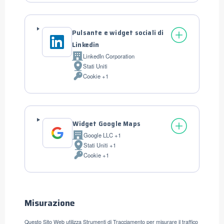
trattati:
Pulsante e widget sociali di
Linkedin
LinkedIn Corporation
Azienda:
Stati Uniti
Luogo
Cookie +1
del
Dati
trattamento:
Personali
trattati:
Widget Google Maps
Google LLC +1
Azienda:
Stati Uniti +1
Luogo
Cookie +1
del
Dati
trattamento:
Personali
trattati:
Misurazione
Questo Sito Web utilizza Strumenti di Tracciamento per misurare il traffico