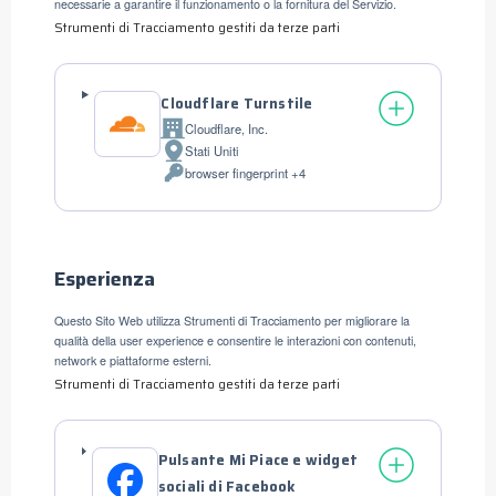
necessarie a garantire il funzionamento o la fornitura del Servizio.
Strumenti di Tracciamento gestiti da terze parti
Cloudflare Turnstile
Cloudflare, Inc.
Azienda:
Stati Uniti
Luogo
browser fingerprint +4
del
Dati
trattamento:
Personali
trattati:
Esperienza
Questo Sito Web utilizza Strumenti di Tracciamento per migliorare la
qualità della user experience e consentire le interazioni con contenuti,
network e piattaforme esterni.
Strumenti di Tracciamento gestiti da terze parti
Pulsante Mi Piace e widget
sociali di Facebook