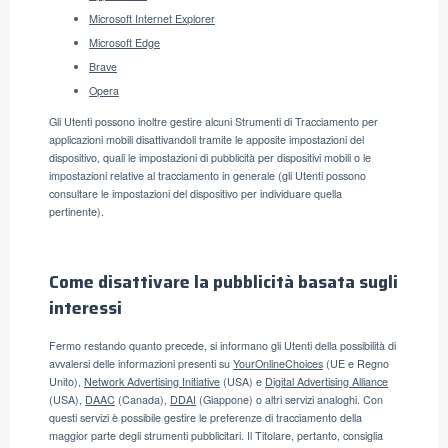
Microsoft Internet Explorer
Microsoft Edge
Brave
Opera
Gli Utenti possono inoltre gestire alcuni Strumenti di Tracciamento per
applicazioni mobili disattivandoli tramite le apposite impostazioni del
dispositivo, quali le impostazioni di pubblicità per dispositivi mobili o le
impostazioni relative al tracciamento in generale (gli Utenti possono
consultare le impostazioni del dispositivo per individuare quella
pertinente).
Come disattivare la pubblicità basata sugli
interessi
Fermo restando quanto precede, si informano gli Utenti della possibilità di
avvalersi delle informazioni presenti su
YourOnlineChoices
(UE e Regno
Unito),
Network Advertising Initiative
(USA) e
Digital Advertising Alliance
(USA),
DAAC
(Canada),
DDAI
(Giappone) o altri servizi analoghi. Con
questi servizi è possibile gestire le preferenze di tracciamento della
maggior parte degli strumenti pubblicitari. Il Titolare, pertanto, consiglia