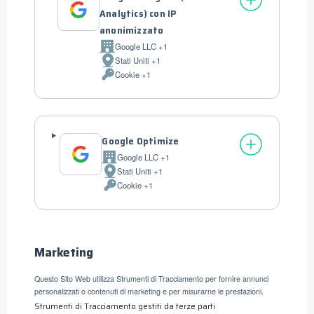
Analytics) con IP
anonimizzato
Google LLC +1
Azienda:
Stati Uniti +1
Luogo
Cookie +1
del
Dati
trattamento:
Personali
trattati:
Google Optimize
Google LLC +1
Azienda:
Stati Uniti +1
Luogo
Cookie +1
del
Dati
trattamento:
Personali
trattati:
Marketing
Questo Sito Web utilizza Strumenti di Tracciamento per fornire annunci
personalizzati o contenuti di marketing e per misurarne le prestazioni.
Strumenti di Tracciamento gestiti da terze parti