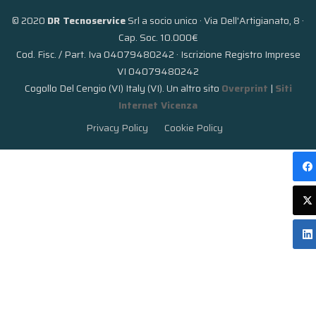
© 2020
DR Tecnoservice
Srl a socio unico · Via Dell'Artigianato, 8 ·
Cap. Soc. 10.000€
Cod. Fisc. / Part. Iva 04079480242 · Iscrizione Registro Imprese
VI 04079480242
Cogollo Del Cengio (VI) Italy (VI). Un altro sito
Overprint
|
Siti
Internet Vicenza
Privacy Policy
Cookie Policy