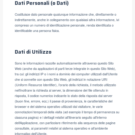
Dati Personali (o Dati)
Costituisce dato personale qualunque informazione che, direttamente o
indirettamente, anche in collegamento con qualsiasi altra informazione, ivi
compreso un numero di identificazione personale, renda identificata o
identificabile una persona fisica.
Dati di Utilizzo
Sono le informazioni raccolte automaticamente attraverso questo Sito
Web (anche da applicazioni di parti terze integrate in questo Sito Web),
tra cui: gli indirizzi IP o i nomi a dominio dei computer utilizzati dall’Utente
che si connette con questo Sito Web, gli indirizzi in notazione URI
(Uniform Resource Identifier), l’orario della richiesta, il metodo utilizzato
nell’inoltrare la richiesta al server, la dimensione del file ottenuto in
risposta, il codice numerico indicante lo stato della risposta dal server
(buon fine, errore, ecc.) il paese di provenienza, le caratteristiche del
browser e del sistema operativo utilizzati dal visitatore, le varie
connotazioni temporali della visita (ad esempio il tempo di permanenza su
ciascuna pagina) e i dettagli relativi all’itinerario seguito all’interno
dell’Applicazione, con particolare riferimento alla sequenza delle pagine
consultate, ai parametri relativi al sistema operativo e all’ambiente
informatico dell’Utente.