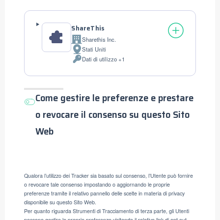
ShareThis
Sharethis Inc.
Azienda:
Stati Uniti
Luogo
Dati di utilizzo +1
del
Dati
trattamento:
Personali
trattati:
Come gestire le preferenze e prestare
o revocare il consenso su questo Sito
Web
Qualora l’utilizzo dei Tracker sia basato sul consenso, l’Utente può fornire
o revocare tale consenso impostando o aggiornando le proprie
preferenze tramite il relativo pannello delle scelte in materia di privacy
disponibile su questo Sito Web.
Per quanto riguarda Strumenti di Tracciamento di terza parte, gli Utenti
possono gestire le proprie preferenze visitando il relativo link di opt out