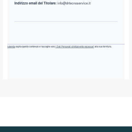
Indirizzo email del Titolare:
info@drtecnoservice.it
iubenda
ospita questo contenuto e raccoglie solo
i Dati Personali strettamente necessari
alla sua fornitura.