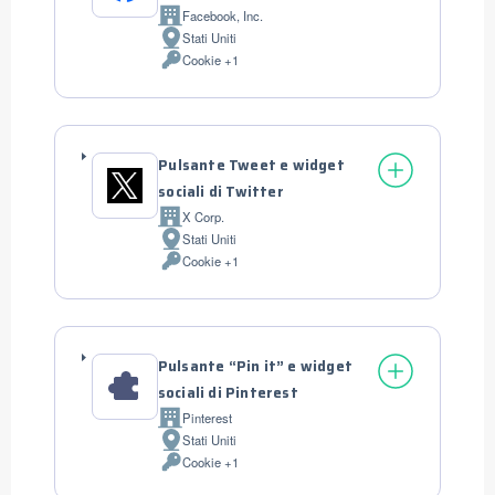
Facebook, Inc.
Azienda:
Stati Uniti
Luogo
Cookie +1
del
Dati
trattamento:
Personali
trattati:
Pulsante Tweet e widget
sociali di Twitter
X Corp.
Azienda:
Stati Uniti
Luogo
Cookie +1
del
Dati
trattamento:
Personali
trattati:
Pulsante “Pin it” e widget
sociali di Pinterest
Pinterest
Azienda:
Stati Uniti
Luogo
Cookie +1
del
Dati
trattamento:
Personali