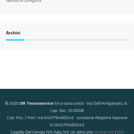
Nessuna categoria
Archivi
© 2020
DR Tecnoservice
Srl a socio unico · Via Dell'Artigianato, 8 ·
Cap. Soc. 10.000€
Cod. Fisc. / Part. Iva 04079480242 · Iscrizione Registro Imprese
VI 04079480242
Cogollo Del Cengio (VI) Italy (VI). Un altro sito
Overprint
|
Siti