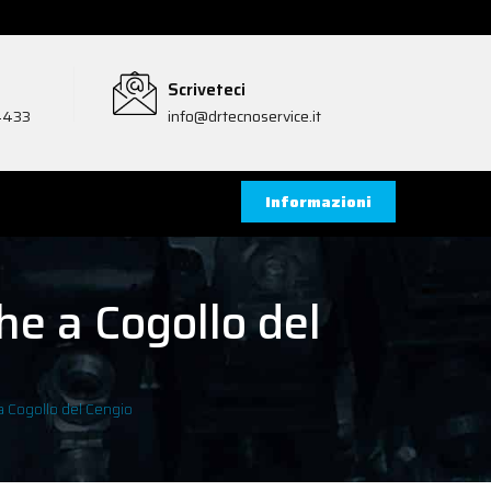
Scriveteci
4433
info@drtecnoservice.it
Informazioni
e a Cogollo del
 Cogollo del Cengio