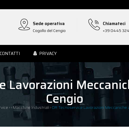
Sede operativa
Chiamateci
Cogollo del Cengio
+39 0445 32
CONTATTI
PRIVACY
e Lavorazioni Meccanich
Cengio
vice
›
›
Macchine Industriali
›
DR Tecnoservice Lavorazioni Meccaniche a