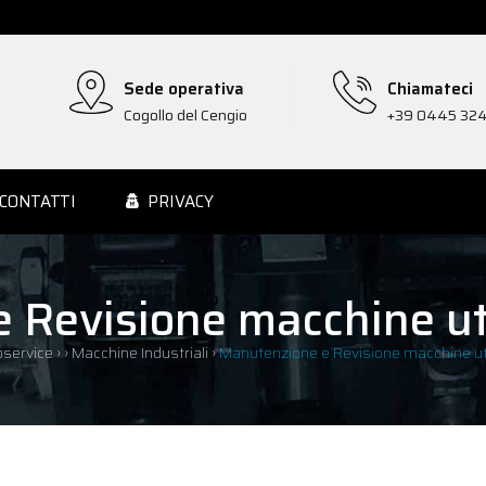
Sede operativa
Chiamateci
Cogollo del Cengio
+39 0445 32
CONTATTI
PRIVACY
 Revisione macchine ute
service
›
›
Macchine Industriali
›
Manutenzione e Revisione macchine ute