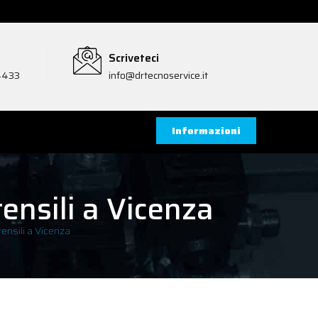
Scriveteci
4433
info@drtecnoservice.it
Informazioni
nsili a Vicenza
nsili a Vicenza